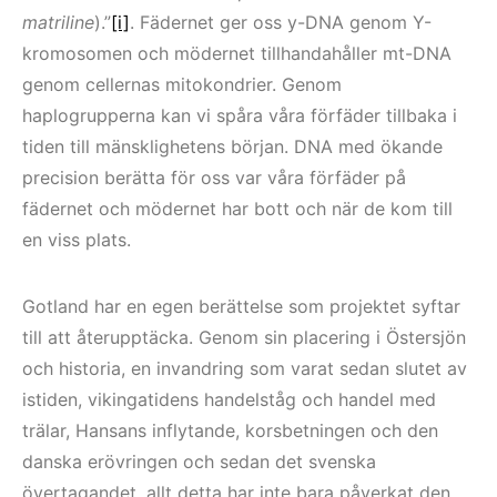
matriline
).”
[i]
. Fädernet ger oss y-DNA genom Y-
kromosomen och mödernet tillhandahåller mt-DNA
genom cellernas mitokondrier. Genom
haplogrupperna kan vi spåra våra förfäder tillbaka i
tiden till mänsklighetens början. DNA med ökande
precision berätta för oss var våra förfäder på
fädernet och mödernet har bott och när de kom till
en viss plats.
Gotland har en egen berättelse som projektet syftar
till att återupptäcka. Genom sin placering i Östersjön
och historia, en invandring som varat sedan slutet av
istiden, vikingatidens handelståg och handel med
trälar, Hansans inflytande, korsbetningen och den
danska erövringen och sedan det svenska
övertagandet, allt detta har inte bara påverkat den